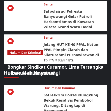
Berita
Satpolairud Polresta
Banyuwangi Gelar Patroli
Harkamtibmas di Kawasan
Wisata Grand Watu Dodol
Berita
Jelang HUT KE-40 PPAL, Ketum
PPAL Pimpin Ziarah dan
Hukum Dan Kriminal
Silaturahmi Purnawirawan di
TMPNU Kalibata
Sikat Habis! URC Macan Blambangan
Bongkar Sindikat Curamor, Lima Tersangka
Hukum dan Kriminal
Dibekuk di Banyuwangi
Hukum Dan Kriminal
Satreskrim Polres Klungkung
Bekuk Residivis Pembobol
Warung, Ditangkap di
Banyuwangi