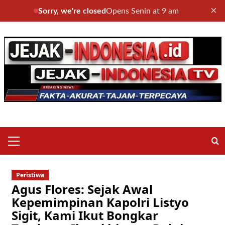
×
Sorry, we're closed
Opens Senin at 9 am
Skip
to
content
Primary
Menu
Peristiwa
Agus Flores: Sejak Awal
Kepemimpinan Kapolri Listyo
Sigit, Kami Ikut Bongkar