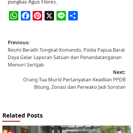
pungkas Agus Flores.
WhatsApp
Facebook
Pinterest
X
Line
Share
Post
Previous:
Resmi Beralih Tongkat Komando, Polda Papua Barat
navigation
Daya Gelar Laporan Satuan dan Penandatanganan
Memori Sertijab
Next:
Orang Tua Murid Pertanyakan Keadilan PPDB
Bitung, Zonasi dan Perwako Jadi Sorotan
Related Posts