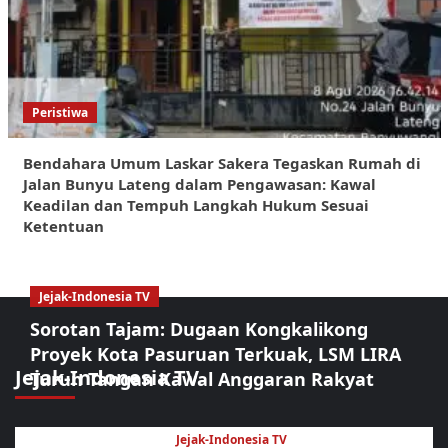
Peristiwa
Bendahara Umum Laskar Sakera Tegaskan Rumah di
Jalan Bunyu Lateng dalam Pengawasan: Kawal
Keadilan dan Tempuh Langkah Hukum Sesuai
Ketentuan
Jejak-Indonesia TV
Sorotan Tajam: Dugaan Kongkalikong
Proyek Kota Pasuruan Terkuak, LSM LIRA
Jejak-Indonesia TV
Turun Tangan Kawal Anggaran Rakyat
Jejak-Indonesia TV