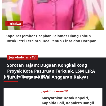
Peristiwa
Kapolres Jember Ucapkan Selamat Ulang Tahun
untuk Istri Tercinta, Doa Penuh Cinta dan Harapan
Jejak-Indonesia TV
Sorotan Tajam: Dugaan Kongkalikong
Proyek Kota Pasuruan Terkuak, LSM LIRA
Jejak-Indonesia TV
Turun Tangan Kawal Anggaran Rakyat
Jejak-Indonesia TV
Masyarakat Desak Kapolri,
Kapolda Bali, Kapolres Bangli