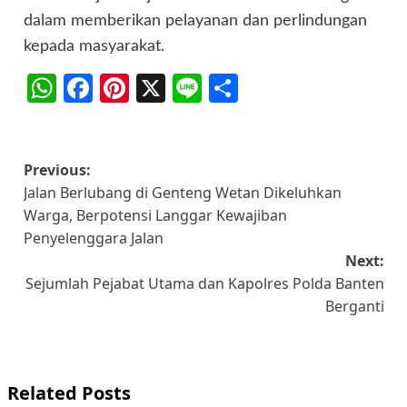
dalam memberikan pelayanan dan perlindungan
kepada masyarakat.
WhatsApp
Facebook
Pinterest
X
Line
Share
Post
Previous:
Jalan Berlubang di Genteng Wetan Dikeluhkan
navigation
Warga, Berpotensi Langgar Kewajiban
Penyelenggara Jalan
Next:
Sejumlah Pejabat Utama dan Kapolres Polda Banten
Berganti
Related Posts