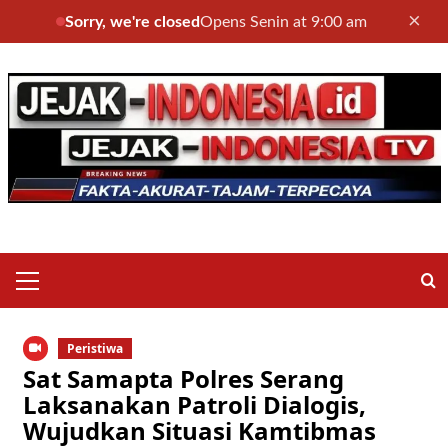
×
Sorry, we're closed
Opens Senin at 9:00 am
Skip
to
content
Primary
Menu
Peristiwa
Sat Samapta Polres Serang
Laksanakan Patroli Dialogis,
Wujudkan Situasi Kamtibmas