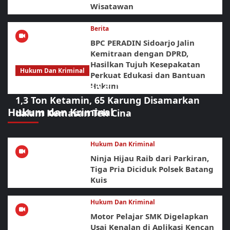
Wisatawan
Berita
BPC PERADIN Sidoarjo Jalin
Kemitraan dengan DPRD,
Hasilkan Tujuh Kesepakatan
Hukum Dan Kriminal
Perkuat Edukasi dan Bantuan
Hukum
Operasi Gabungan di Laut Bintan Bongkar
1,3 Ton Ketamin, 65 Karung Disamarkan
Hukum dan Kriminal
dalam Kemasan Teh Cina
Hukum Dan Kriminal
Ninja Hijau Raib dari Parkiran,
Tiga Pria Diciduk Polsek Batang
Kuis
Hukum Dan Kriminal
Motor Pelajar SMK Digelapkan
Usai Kenalan di Aplikasi Kencan