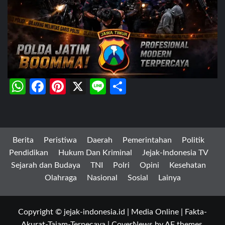
WhatsApp
Facebook
Pinterest
X
Line
Share
Berita
Peristiwa
Daerah
Pemerintahan
Politik
Pendidikan
Hukum Dan Kriminal
Jejak-Indonesia TV
Sejarah dan Budaya
TNI
Polri
Opini
Kesehatan
Olahraga
Nasional
Sosial
Lainya
Copyright © jejak-indonesia.id | Media Online | Fakta-
Akurat-Tajam-Terpecaya
|
CoverNews
by AF themes.