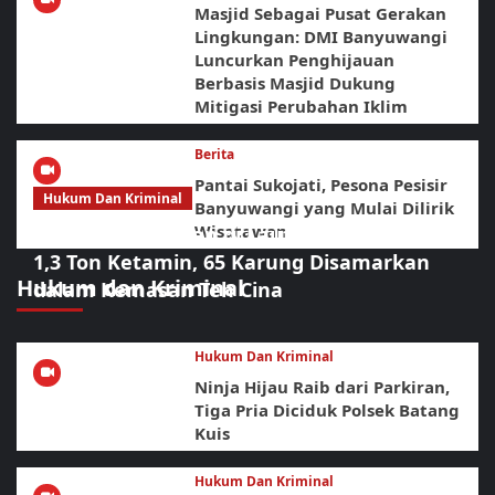
Masjid Sebagai Pusat Gerakan
Lingkungan: DMI Banyuwangi
Luncurkan Penghijauan
Berbasis Masjid Dukung
Mitigasi Perubahan Iklim
Berita
Pantai Sukojati, Pesona Pesisir
Hukum Dan Kriminal
Banyuwangi yang Mulai Dilirik
Wisatawan
Operasi Gabungan di Laut Bintan Bongkar
1,3 Ton Ketamin, 65 Karung Disamarkan
Hukum dan Kriminal
dalam Kemasan Teh Cina
Hukum Dan Kriminal
Ninja Hijau Raib dari Parkiran,
Tiga Pria Diciduk Polsek Batang
Kuis
Hukum Dan Kriminal