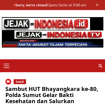
×
Sorry, we're closed
Opens Senin at 9:00 am
Skip
to
content
Primary
Menu
Sosial
Sambut HUT Bhayangkara ke-80,
Polda Sumut Gelar Bakti
Kesehatan dan Salurkan