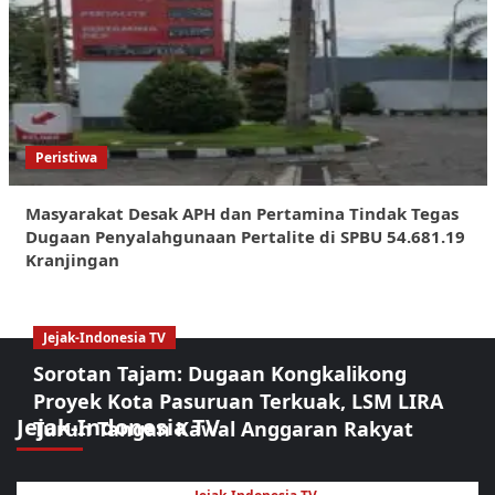
Peristiwa
Masyarakat Desak APH dan Pertamina Tindak Tegas
Dugaan Penyalahgunaan Pertalite di SPBU 54.681.19
Kranjingan
Jejak-Indonesia TV
Sorotan Tajam: Dugaan Kongkalikong
Proyek Kota Pasuruan Terkuak, LSM LIRA
Jejak-Indonesia TV
Turun Tangan Kawal Anggaran Rakyat