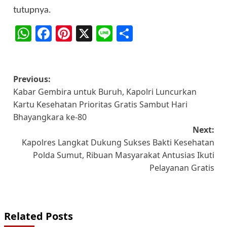
tutupnya.
WhatsApp
Facebook
Pinterest
X
Line
Share
Post
Previous:
Kabar Gembira untuk Buruh, Kapolri Luncurkan
navigation
Kartu Kesehatan Prioritas Gratis Sambut Hari
Bhayangkara ke-80
Next:
Kapolres Langkat Dukung Sukses Bakti Kesehatan
Polda Sumut, Ribuan Masyarakat Antusias Ikuti
Pelayanan Gratis
Related Posts