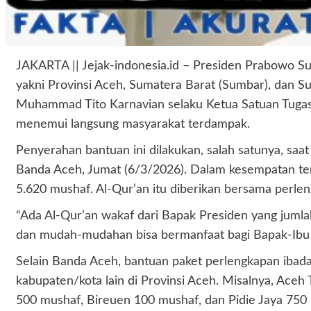
JAKARTA || Jejak-indonesia.id – Presiden Prabowo 
yakni Provinsi Aceh, Sumatera Barat (Sumbar), dan S
Muhammad Tito Karnavian selaku Ketua Satuan Tugas (
menemui langsung masyarakat terdampak.
Penyerahan bantuan ini dilakukan, salah satunya, sa
Banda Aceh, Jumat (6/3/2026). Dalam kesempatan ter
5.620 mushaf. Al-Qur’an itu diberikan bersama perlen
“Ada Al-Qur’an wakaf dari Bapak Presiden yang jumlahny
dan mudah-mudahan bisa bermanfaat bagi Bapak-Ibu se
Selain Banda Aceh, bantuan paket perlengkapan ibada
kabupaten/kota lain di Provinsi Aceh. Misalnya, Ac
500 mushaf, Bireuen 100 mushaf, dan Pidie Jaya 750