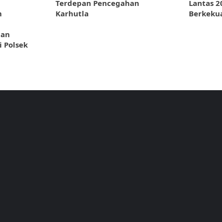
Terdepan Pencegahan
Lantas 2
m
Karhutla
Berkeku
ian
 Polsek