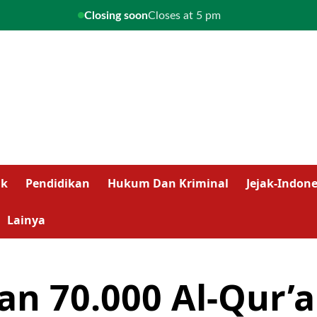
Closing soon
Closes at 5 pm
ik
Pendidikan
Hukum Dan Kriminal
Jejak-Indone
Lainya
an 70.000 Al-Qur’