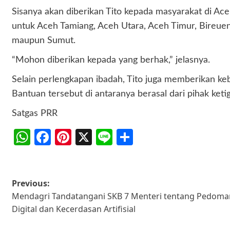
Sisanya akan diberikan Tito kepada masyarakat di A
untuk Aceh Tamiang, Aceh Utara, Aceh Timur, Bireuen,
maupun Sumut.
“Mohon diberikan kepada yang berhak,” jelasnya.
Selain perlengkapan ibadah, Tito juga memberikan keb
Bantuan tersebut di antaranya berasal dari pihak ketig
Satgas PRR
WhatsApp
Facebook
Pinterest
X
Line
Share
Post
Previous:
Mendagri Tandatangani SKB 7 Menteri tentang Pedoma
navigation
Digital dan Kecerdasan Artifisial