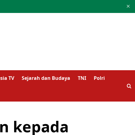
×
sia TV
Sejarah dan Budaya
TNI
Polri
an kepada