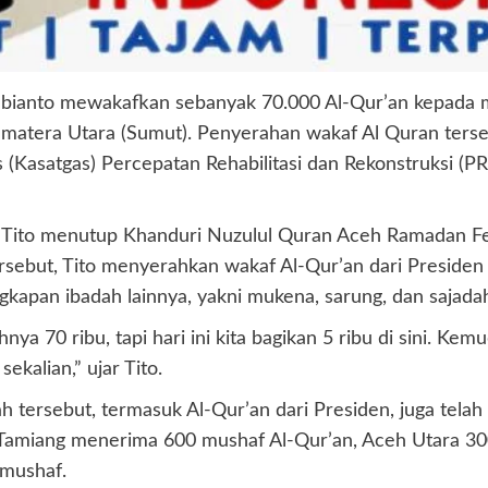
Subianto mewakafkan sebanyak 70.000 Al-Qur’an kepada 
umatera Utara (Sumut). Penyerahan wakaf Al Quran ters
Kasatgas) Percepatan Rehabilitasi dan Rekonstruksi (PR
at Tito menutup Khanduri Nuzulul Quran Aceh Ramadan Fe
sebut, Tito menyerahkan wakaf Al-Qur’an dari Presiden
gkapan ibadah lainnya, yakni mukena, sarung, dan sajada
a 70 ribu, tapi hari ini kita bagikan 5 ribu di sini. Kem
kalian,” ujar Tito.
h tersebut, termasuk Al-Qur’an dari Presiden, juga tela
eh Tamiang menerima 600 mushaf Al-Qur’an, Aceh Utara
 mushaf.