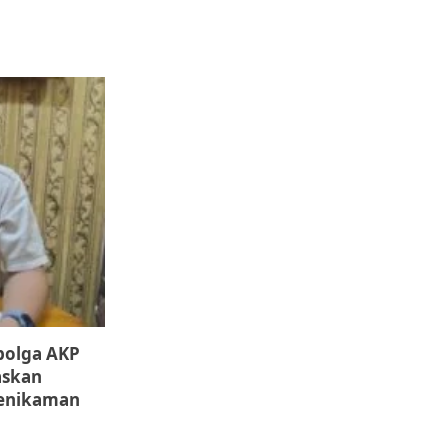
ibolga AKP
askan
enikaman