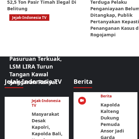
52,5 Ton Pasir Timah Ilegal Di
Terduga Pelaku
Belitung
Penganiayaan Belu
Ditangkap, Publik
Jejak-Indonesia TV
Pertanyakan Kepast
Sorotan Tajam:
Penanganan Kasus di
Rogojampi
Dugaan
Kongkalikong
Proyek Kota
Pasuruan Terkuak,
LSM LIRA Turun
Tangan Kawal
Jejak-Indonesia TV
Berita
Anggaran Rakyat
Berita
Jejak-Indonesia
Kapolda
TV
Kalteng
Masyarakat
Dukung
Desak
Pemuda
Kapolri,
Ansor Jadi
Kapolda Bali,
Garda