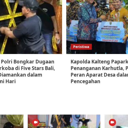
Peristiwa
 Polri Bongkar Dugaan
Kapolda Kalteng Papar
koba di Five Stars Bali,
Penanganan Karhutla, 
Diamankan dalam
Peran Aparat Desa dal
ni Hari
Pencegahan