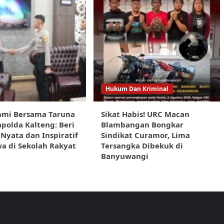
Hukum Dan Kriminal
hmi Bersama Taruna
Sikat Habis! URC Macan
apolda Kalteng: Beri
Blambangan Bongkar
Nyata dan Inspiratif
Sindikat Curamor, Lima
wa di Sekolah Rakyat
Tersangka Dibekuk di
Banyuwangi