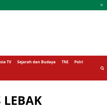
×
sia TV
Sejarah dan Budaya
TNI
Polri
 LEBAK