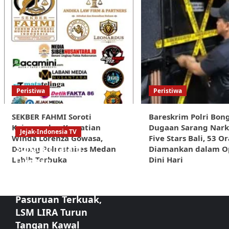
Peristiwa
Peristiwa
SEKBER FAHMI Soroti
Bareskrim Polri Bon
Kejanggalan Kematian
Dugaan Sarang Nark
Jejak-Indonesia TV
Winda Lorenza Gowasa,
Five Stars Bali, 53 O
Sorotan Tajam:
Dorong Polrestabes Medan
Diamankan dalam O
Lebih Terbuka
Dini Hari
Dugaan
Kongkalikong
Proyek Kota
Pasuruan Terkuak,
LSM LIRA Turun
Tangan Kawal