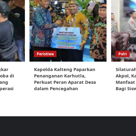
Peristiwa
Polri
gkar
Kapolda Kalteng Paparkan
Silatura
oba di
Penanganan Karhutla,
Akpol, K
rang
Perkuat Peran Aparat Desa
Manfaat 
perasi
dalam Pencegahan
Bagi Sis