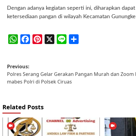
‎Dengan adanya kegiatan seperti ini, diharapkan dap
ketersediaan pangan di wilayah Kecamatan Gunungke
WhatsApp
Facebook
Pinterest
X
Line
Share
Post
Previous:
Polres Serang Gelar Gerakan Pangan Murah dan Zoom 
navigation
mabes Polri di Polsek Ciruas
Related Posts