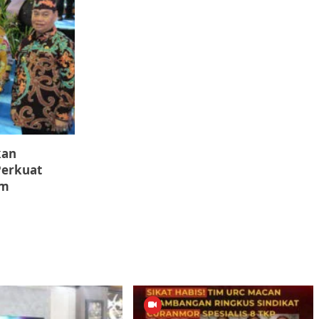
kan
Perkuat
am