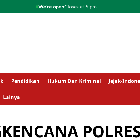
We're open
Closes at 5 pm
ik
Pendidikan
Hukum Dan Kriminal
Jejak-Indone
Lainya
GKENCANA POLRES