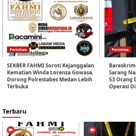
Peristiwa
Peristiwa
SEKBER FAHMI Soroti Kejanggalan
Bareskrim
Kematian Winda Lorenza Gowasa,
Sarang Nar
Dorong Polrestabes Medan Lebih
53 Orang 
Terbuka
Operasi Di
Terbaru