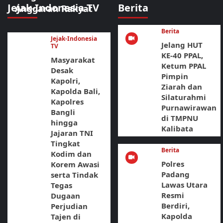
Jejak-Indonesia TV
Berita
Anggaran Rakyat
Berita
Jejak-Indonesia
Jelang HUT
TV
KE-40 PPAL,
Masyarakat
Ketum PPAL
Desak
Pimpin
Kapolri,
Ziarah dan
Kapolda Bali,
Silaturahmi
Kapolres
Purnawirawan
Bangli
di TMPNU
hingga
Kalibata
Jajaran TNI
Tingkat
Berita
Kodim dan
Polres
Korem Awasi
Padang
serta Tindak
Lawas Utara
Tegas
Resmi
Dugaan
Berdiri,
Perjudian
Kapolda
Tajen di