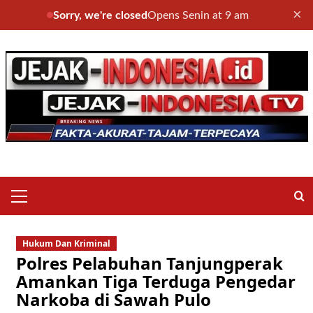
×
Sorry, we're closed
Opens Senin at 9 am
Skip
to
content
Primary
Menu
Hukum Dan Kriminal
Polres Pelabuhan Tanjungperak
Amankan Tiga Terduga Pengedar
Narkoba di Sawah Pulo