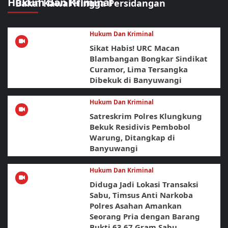
Hukum dan Kriminal
Bakal Kawal Hingga Persidangan
Hukum Dan Kriminal
Sikat Habis! URC Macan
Blambangan Bongkar Sindikat
Curamor, Lima Tersangka
Dibekuk di Banyuwangi
Hukum Dan Kriminal
Satreskrim Polres Klungkung
Bekuk Residivis Pembobol
Warung, Ditangkap di
Banyuwangi
Hukum Dan Kriminal
Diduga Jadi Lokasi Transaksi
Sabu, Timsus Anti Narkoba
Polres Asahan Amankan
Seorang Pria dengan Barang
Bukti 63,67 Gram Sabu