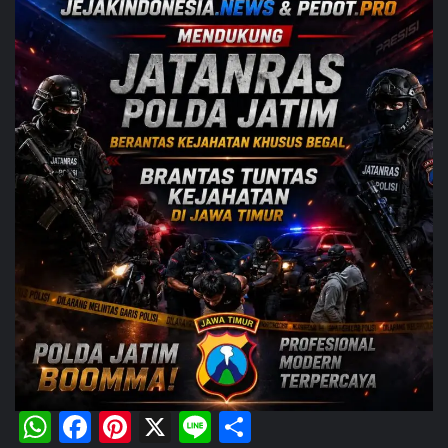
WhatsApp
Facebook
Pinterest
X
Line
Share