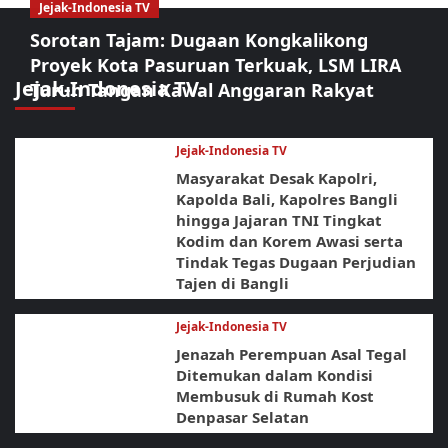
Jejak-Indonesia TV
Sorotan Tajam: Dugaan Kongkalikong
Proyek Kota Pasuruan Terkuak, LSM LIRA
Jejak-Indonesia TV
Turun Tangan Kawal Anggaran Rakyat
Jejak-Indonesia TV
Masyarakat Desak Kapolri,
Kapolda Bali, Kapolres Bangli
hingga Jajaran TNI Tingkat
Kodim dan Korem Awasi serta
Tindak Tegas Dugaan Perjudian
Tajen di Bangli
Jejak-Indonesia TV
Jenazah Perempuan Asal Tegal
Ditemukan dalam Kondisi
Membusuk di Rumah Kost
Denpasar Selatan