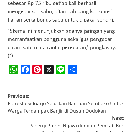
sebesar Rp 75 ribu setiap kali berhasil
mengedarkan sabu, ditambah uang konsumsi
harian serta bonus sabu untuk dipakai sendiri.
“Skema ini menunjukkan adanya jaringan yang
memanfaatkan pengguna sekaligus pengedar
dalam satu mata rantai peredaran,” pungkasnya.
(*)
WhatsApp
Facebook
Pinterest
X
Line
Share
Post
Previous:
Polresta Sidoarjo Salurkan Bantuan Sembako Untuk
navigation
Warga Terdampak Banjir di Dusun Dodokan
Next:
Sinergi Polres Ngawi dengan Pemkab Beri