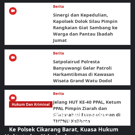
Berita
Sinergi dan Kepedulian,
Kapolsek Dolok Silau Pimpin
Rangkaian Giat Sambang ke
Warga dan Pantau Ibadah
Jumat
Berita
Satpolairud Polresta
Banyuwangi Gelar Patroli
Harkamtibmas di Kawasan
Wisata Grand Watu Dodol
Berita
Jelang HUT KE-40 PPAL, Ketum
Hukum Dan Kriminal
PPAL Pimpin Ziarah dan
Mondy Tatto Akhirnya Jadi Tersangka,
Silaturahmi Purnawirawan di
TMPNU Kalibata
Keluarga Almarhum Ucapkan Terimakasih
Ke Polsek Cikarang Barat, Kuasa Hukum