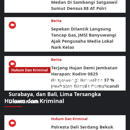
Medan Di Sambangi Satgaswil
Sumut Densus 88 AT Polri
Berita
Sepekan Dilantik Langsung
Tancap Gas, JMSI Banyuwangi
Ajak Pengusaha Media Lokal
Naik Kelas
Berita
Terjang Hujan Demi Jembatan
Hukum Dan Kriminal
Harapan: Kodim 0825
BNNK Banyuwangi Bongkar Jaringan
Banyuwangi Tuntaskan 87 %
Jembatan Garuda Gumukcandi
Narkotika Diduga Terhubung Madura,
Surabaya, dan Bali, Lima Tersangka
Hukum dan Kriminal
Diamankan
Hukum Dan Kriminal
Polresta Deli Serdang Bekuk