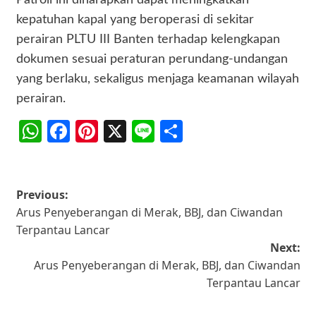
kepatuhan kapal yang beroperasi di sekitar
perairan PLTU III Banten terhadap kelengkapan
dokumen sesuai peraturan perundang-undangan
yang berlaku, sekaligus menjaga keamanan wilayah
perairan.
WhatsApp
Facebook
Pinterest
X
Line
Share
Post
Previous:
Arus Penyeberangan di Merak, BBJ, dan Ciwandan
navigation
Terpantau Lancar
Next:
Arus Penyeberangan di Merak, BBJ, dan Ciwandan
Terpantau Lancar