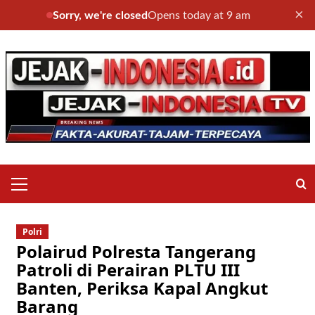
×
Sorry, we're closed
Opens today at 9 am
Skip
to
content
Primary
Menu
Polri
Polairud Polresta Tangerang
Patroli di Perairan PLTU III
Banten, Periksa Kapal Angkut
Barang