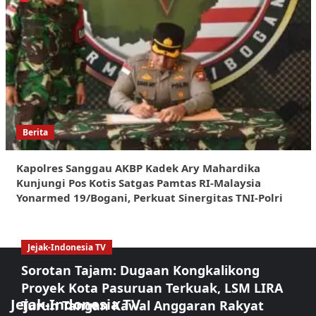
Berita
Kapolres Sanggau AKBP Kadek Ary Mahardika
Kunjungi Pos Kotis Satgas Pamtas RI-Malaysia
Yonarmed 19/Bogani, Perkuat Sinergitas TNI-Polri
Jejak-Indonesia TV
Sorotan Tajam: Dugaan Kongkalikong
Proyek Kota Pasuruan Terkuak, LSM LIRA
Jejak-Indonesia TV
Turun Tangan Kawal Anggaran Rakyat