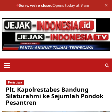
×
Sorry, we're closed
Opens today at 9 am
Skip
to
content
Primary
Menu
Peristiwa
Plt. Kapolrestabes Bandung
Silaturahmi ke Sejumlah Pondok
Pesantren