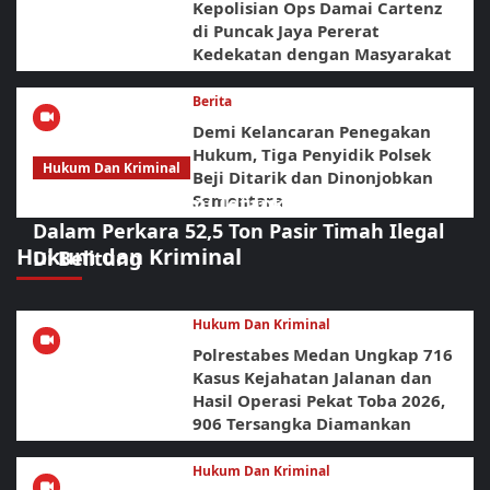
Kepolisian Ops Damai Cartenz
di Puncak Jaya Pererat
Kedekatan dengan Masyarakat
Berita
Demi Kelancaran Penegakan
Hukum, Tiga Penyidik Polsek
Hukum Dan Kriminal
Beji Ditarik dan Dinonjobkan
Sementara
Polda Babel Resmi Tetapkan 4 Tersangka
Dalam Perkara 52,5 Ton Pasir Timah Ilegal
Hukum dan Kriminal
Di Belitung
Hukum Dan Kriminal
Polrestabes Medan Ungkap 716
Kasus Kejahatan Jalanan dan
Hasil Operasi Pekat Toba 2026,
906 Tersangka Diamankan
Hukum Dan Kriminal