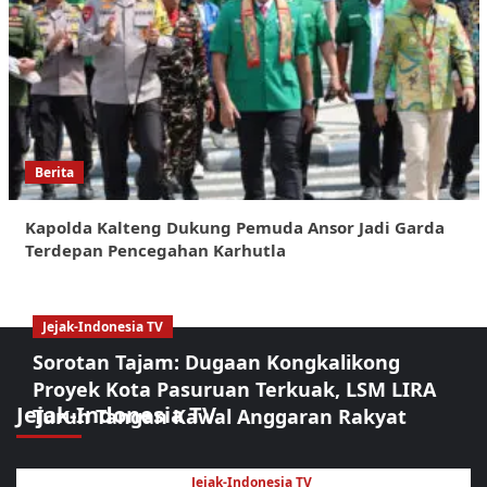
Berita
Kapolda Kalteng Dukung Pemuda Ansor Jadi Garda
Terdepan Pencegahan Karhutla
Jejak-Indonesia TV
Sorotan Tajam: Dugaan Kongkalikong
Proyek Kota Pasuruan Terkuak, LSM LIRA
Jejak-Indonesia TV
Turun Tangan Kawal Anggaran Rakyat
Jejak-Indonesia TV