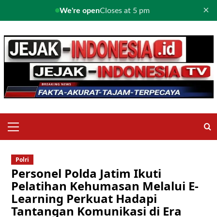
×
We're open
Closes at 5 pm
Skip
to
content
Primary
Menu
Polri
Personel Polda Jatim Ikuti
Pelatihan Kehumasan Melalui E-
Learning Perkuat Hadapi
Tantangan Komunikasi di Era