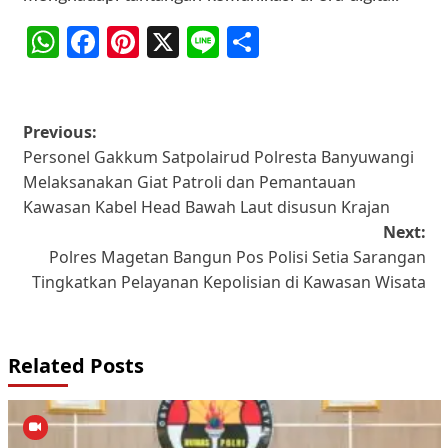
WhatsApp
Facebook
Pinterest
X
Line
Share
Post
Previous:
Personel Gakkum Satpolairud Polresta Banyuwangi
navigation
Melaksanakan Giat Patroli dan Pemantauan
Kawasan Kabel Head Bawah Laut disusun Krajan
Next:
Polres Magetan Bangun Pos Polisi Setia Sarangan
Tingkatkan Pelayanan Kepolisian di Kawasan Wisata
Related Posts