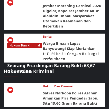
Jember Marching Carnival 2026
Digelar, Kapolres Jember AKBP
Alaiddin Imbau Masyarakat
Utamakan Keamanan dan
Ketertiban
Berita
Warga Binaan Lapas
Hukum Dan Kriminal
Banyuwangi Siap Meriahkan
Diduga Jadi Lokasi Transaksi Sabu, Timsus
HUT RI ke 81 dengan Berbagai
Perlombaan
Anti Narkoba Polres Asahan Amankan
Seorang Pria dengan Barang Bukti 63,67
Hukum dan Kriminal
Gram Sabu
Hukum Dan Kriminal
Satres Narkoba Polres Asahan
Amankan Pria Pengedar Sabu,
Sita 19,60 Gram Barang Bukti