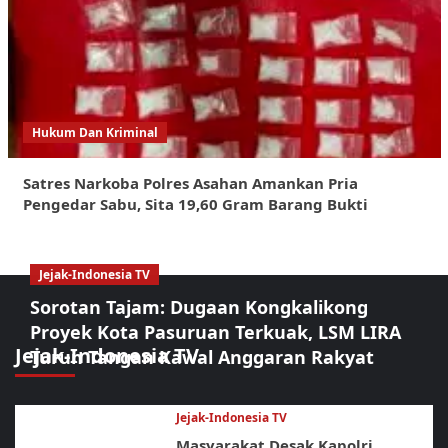
Hukum Dan Kriminal
Satres Narkoba Polres Asahan Amankan Pria
Pengedar Sabu, Sita 19,60 Gram Barang Bukti
Jejak-Indonesia TV
Sorotan Tajam: Dugaan Kongkalikong
Proyek Kota Pasuruan Terkuak, LSM LIRA
Jejak-Indonesia TV
Turun Tangan Kawal Anggaran Rakyat
Jejak-Indonesia TV
Masyarakat Desak Kapolri,