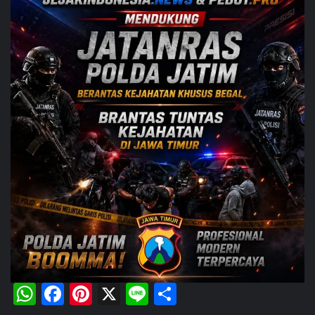
WhatsApp
Facebook
Pinterest
X
Line
Share