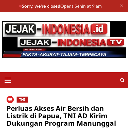
×
Sorry, we're closed
Opens Senin at 9 am
Skip
to
content
Primary
Menu
TNI
Perluas Akses Air Bersih dan
Listrik di Papua, TNI AD Kirim
Dukungan Program Manunggal