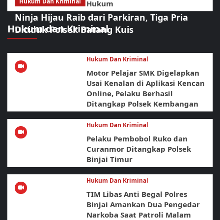
Hukum Dan Kriminal
Hukum
Ninja Hijau Raib dari Parkiran, Tiga Pria
Hukum dan Kriminal
Diciduk Polsek Batang Kuis
Hukum Dan Kriminal
Motor Pelajar SMK Digelapkan
Usai Kenalan di Aplikasi Kencan
Online, Pelaku Berhasil
Ditangkap Polsek Kembangan
Hukum Dan Kriminal
Pelaku Pembobol Ruko dan
Curanmor Ditangkap Polsek
Binjai Timur
Hukum Dan Kriminal
TIM Libas Anti Begal Polres
Binjai Amankan Dua Pengedar
Narkoba Saat Patroli Malam