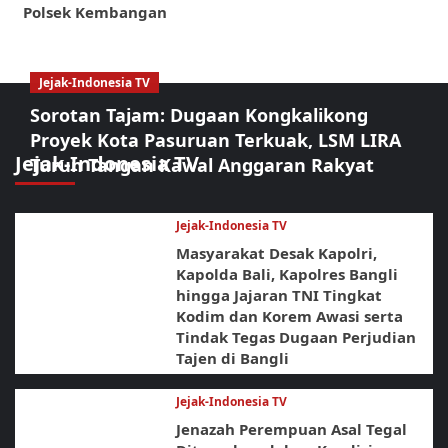
Polsek Kembangan
Jejak-Indonesia TV
Sorotan Tajam: Dugaan Kongkalikong
Proyek Kota Pasuruan Terkuak, LSM LIRA
Jejak-Indonesia TV
Turun Tangan Kawal Anggaran Rakyat
Jejak-Indonesia TV
Masyarakat Desak Kapolri,
Kapolda Bali, Kapolres Bangli
hingga Jajaran TNI Tingkat
Kodim dan Korem Awasi serta
Tindak Tegas Dugaan Perjudian
Tajen di Bangli
Jejak-Indonesia TV
Jenazah Perempuan Asal Tegal