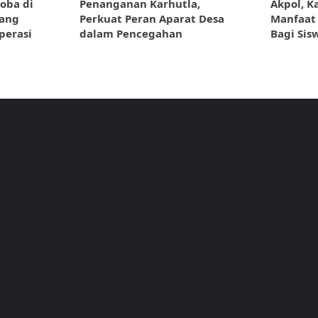
oba di
Penanganan Karhutla,
Akpol, K
rang
Perkuat Peran Aparat Desa
Manfaat 
perasi
dalam Pencegahan
Bagi Sis