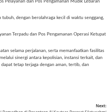
 Pos Pelayanan dan Pos Pengamanan Mudik Lebaran
 tubuh, dengan berolahraga kecil di waktu senggang,
layanan Terpadu dan Pos Pengamanan Operasi Ketupat
atan selama perjalanan, serta memanfaatkan fasilitas
lui sinergi antara kepolisian, instansi terkait, dan
dapat tetap terjaga dengan aman, tertib, dan
Next:
 Ramadhan di Pesantren Al Kautsar, Pererat Silaturahmi