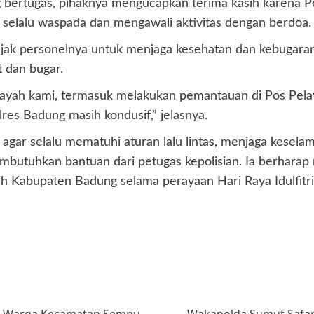
 bertugas, pihaknya mengucapkan terima kasih karena
 selalu waspada dan mengawali aktivitas dengan berdoa.
ajak personelnya untuk menjaga kesehatan dan kebugaran
 dan bugar.
ilayah kami, termasuk melakukan pemantauan di Pos Pe
res Badung masih kondusif,” jelasnya.
ar selalu mematuhi aturan lalu lintas, menjaga keselam
tuhkan bantuan dari petugas kepolisian. Ia berharap mela
ah Kabupaten Badung selama perayaan Hari Raya Idulfitri 
r, Warga Kecamatan Sempu
Wakapolda Sumut Safari