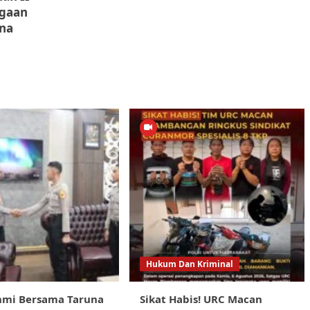
agaan
na
Hukum Dan Kriminal
hmi Bersama Taruna
Sikat Habis! URC Macan