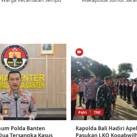
Polri
TNI
mum Polda Banten
Kapolda Bali Hadiri Apel
Dua Tersangka Kasus
Pasukan LKO Kogabwilh