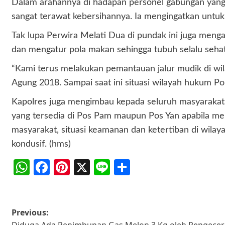
Dalam arahannya di hadapan personel gabungan yang
sangat terawat kebersihannya. Ia mengingatkan untuk
Tak lupa Perwira Melati Dua di pundak ini juga meng
dan mengatur pola makan sehingga tubuh selalu sehat
“Kami terus melakukan pemantauan jalur mudik di w
Agung 2018. Sampai saat ini situasi wilayah hukum Pol
Kapolres juga mengimbau kepada seluruh masyarakat ag
yang tersedia di Pos Pam maupun Pos Yan apabila membu
masyarakat, situasi keamanan dan ketertiban di wilay
kondusif. (hms)
WhatsApp
Facebook
Pinterest
X
Line
Share
Post
Previous:
Diduga Ada Penimbunan Gas Melon 3 Kg oleh Pengece