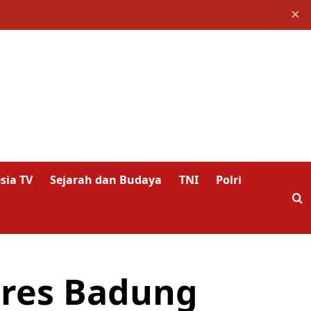
×
sia TV
Sejarah dan Budaya
TNI
Polri
lres Badung