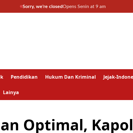
Sorry, we're closed
Opens Senin at 9 am
ik
Pendidikan
Hukum Dan Kriminal
Jejak-Indone
Lainya
nan Optimal, Kapo