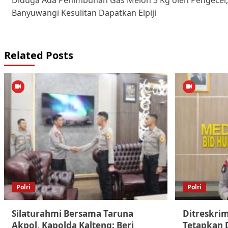
navigation
Banyuwangi Kesulitan Dapatkan Elpiji
Related Posts
Polri
Polri
Silaturahmi Bersama Taruna
Ditreskri
Akpol, Kapolda Kalteng: Beri
Tetapkan 