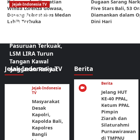
Kejanggalan Kematian
Dugaan Sarang Nark
Jejak-Indonesia TV
Winda Lorenza Gowasa,
Five Stars Bali, 53 O
Sorotan Tajam:
Dorong Polrestabes Medan
Diamankan dalam O
Lebih Terbuka
Dini Hari
Dugaan
Kongkalikong
Proyek Kota
Pasuruan Terkuak,
LSM LIRA Turun
Tangan Kawal
Jejak-Indonesia TV
Berita
Anggaran Rakyat
Berita
Jejak-Indonesia
Jelang HUT
TV
KE-40 PPAL,
Masyarakat
Ketum PPAL
Desak
Pimpin
Kapolri,
Ziarah dan
Kapolda Bali,
Silaturahmi
Kapolres
Purnawirawan
Bangli
di TMPNU