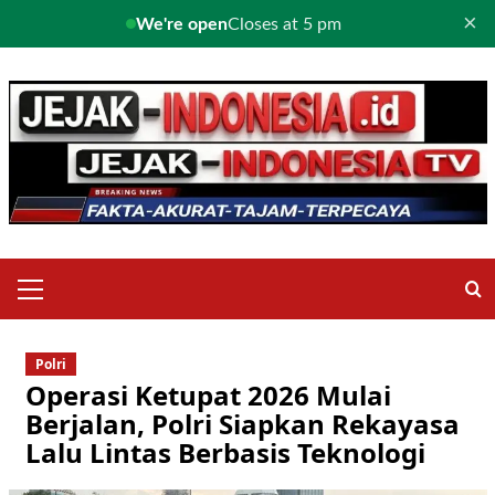
×
We're open
Closes at 5 pm
Skip
to
content
Primary
Menu
Polri
Operasi Ketupat 2026 Mulai
Berjalan, Polri Siapkan Rekayasa
Lalu Lintas Berbasis Teknologi