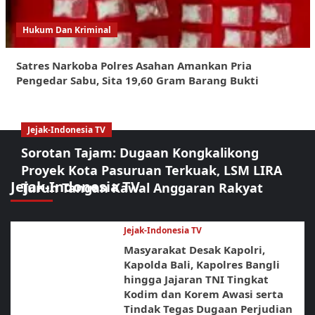
Hukum Dan Kriminal
Satres Narkoba Polres Asahan Amankan Pria
Pengedar Sabu, Sita 19,60 Gram Barang Bukti
Jejak-Indonesia TV
Sorotan Tajam: Dugaan Kongkalikong
Proyek Kota Pasuruan Terkuak, LSM LIRA
Jejak-Indonesia TV
Turun Tangan Kawal Anggaran Rakyat
Jejak-Indonesia TV
Masyarakat Desak Kapolri,
Kapolda Bali, Kapolres Bangli
hingga Jajaran TNI Tingkat
Kodim dan Korem Awasi serta
Tindak Tegas Dugaan Perjudian