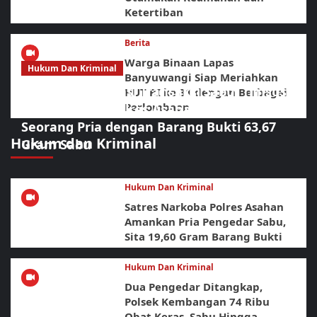
Ketertiban
Berita
Warga Binaan Lapas
Hukum Dan Kriminal
Banyuwangi Siap Meriahkan
Diduga Jadi Lokasi Transaksi Sabu, Timsus
HUT RI ke 81 dengan Berbagai
Perlombaan
Anti Narkoba Polres Asahan Amankan
Seorang Pria dengan Barang Bukti 63,67
Hukum dan Kriminal
Gram Sabu
Hukum Dan Kriminal
Satres Narkoba Polres Asahan
Amankan Pria Pengedar Sabu,
Sita 19,60 Gram Barang Bukti
Hukum Dan Kriminal
Dua Pengedar Ditangkap,
Polsek Kembangan 74 Ribu
Obat Keras, Sabu Hingga