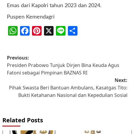
Emas dari Kapolri tahun 2023 dan 2024.
Puspen Kemendagri
WhatsApp
Facebook
Pinterest
X
Line
Share
Post
Previous:
Presiden Prabowo Tunjuk Dirjen Bina Keuda Agus
navigation
Fatoni sebagai Pimpinan BAZNAS RI
Next:
Pihak Swasta Beri Bantuan Ambulans, Kasatgas Tito:
Bukti Ketahanan Nasional dan Kepedulian Sosial
Related Posts