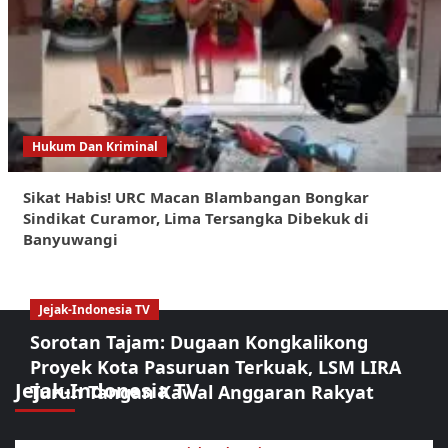
Hukum Dan Kriminal
Sikat Habis! URC Macan Blambangan Bongkar
Sindikat Curamor, Lima Tersangka Dibekuk di
Banyuwangi
Jejak-Indonesia TV
Sorotan Tajam: Dugaan Kongkalikong
Proyek Kota Pasuruan Terkuak, LSM LIRA
Jejak-Indonesia TV
Turun Tangan Kawal Anggaran Rakyat