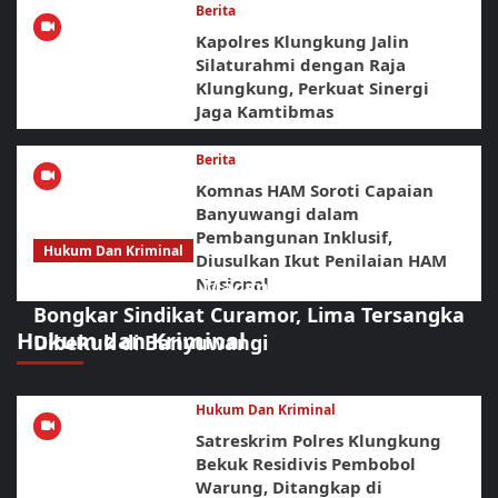
Berita
Kapolres Klungkung Jalin
Silaturahmi dengan Raja
Klungkung, Perkuat Sinergi
Jaga Kamtibmas
Berita
Komnas HAM Soroti Capaian
Banyuwangi dalam
Pembangunan Inklusif,
Hukum Dan Kriminal
Diusulkan Ikut Penilaian HAM
Nasional
Sikat Habis! URC Macan Blambangan
Bongkar Sindikat Curamor, Lima Tersangka
Hukum dan Kriminal
Dibekuk di Banyuwangi
Hukum Dan Kriminal
Satreskrim Polres Klungkung
Bekuk Residivis Pembobol
Warung, Ditangkap di