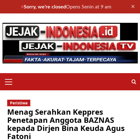
×
Sorry, we're closed
Opens Senin at 9 am
Skip
to
content
Primary
Menu
Peristiwa
Menag Serahkan Keppres
Penetapan Anggota BAZNAS
kepada Dirjen Bina Keuda Agus
Fatoni