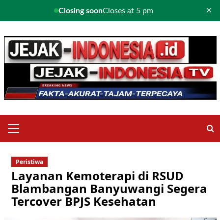
×
Closing soon
Closes at 5 pm
Skip
to
content
Primary
Menu
Peristiwa
Layanan Kemoterapi di RSUD
Blambangan Banyuwangi Segera
Tercover BPJS Kesehatan