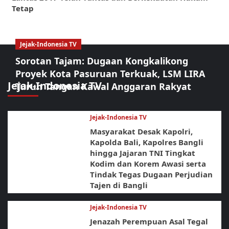
Tetap
Jejak-Indonesia TV
Sorotan Tajam: Dugaan Kongkalikong
Proyek Kota Pasuruan Terkuak, LSM LIRA
Jejak-Indonesia TV
Turun Tangan Kawal Anggaran Rakyat
Jejak-Indonesia TV
Masyarakat Desak Kapolri,
Kapolda Bali, Kapolres Bangli
hingga Jajaran TNI Tingkat
Kodim dan Korem Awasi serta
Tindak Tegas Dugaan Perjudian
Tajen di Bangli
Jejak-Indonesia TV
Jenazah Perempuan Asal Tegal