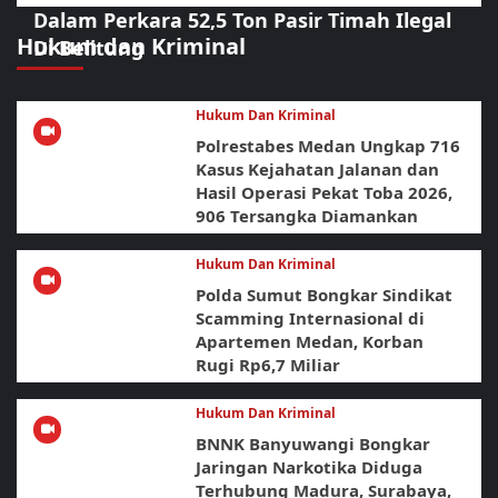
Dalam Perkara 52,5 Ton Pasir Timah Ilegal
Hukum dan Kriminal
Di Belitung
Hukum Dan Kriminal
Polrestabes Medan Ungkap 716
Kasus Kejahatan Jalanan dan
Hasil Operasi Pekat Toba 2026,
906 Tersangka Diamankan
Hukum Dan Kriminal
Polda Sumut Bongkar Sindikat
Scamming Internasional di
Apartemen Medan, Korban
Rugi Rp6,7 Miliar
Hukum Dan Kriminal
BNNK Banyuwangi Bongkar
Jaringan Narkotika Diduga
Terhubung Madura, Surabaya,