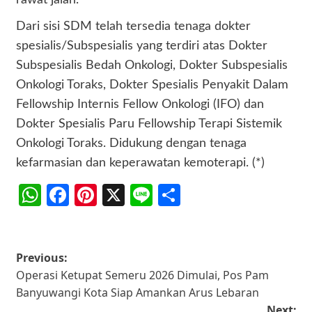
rawat jalan.
Dari sisi SDM telah tersedia tenaga dokter
spesialis/Subspesialis yang terdiri atas Dokter
Subspesialis Bedah Onkologi, Dokter Subspesialis
Onkologi Toraks, Dokter Spesialis Penyakit Dalam
Fellowship Internis Fellow Onkologi (IFO) dan
Dokter Spesialis Paru Fellowship Terapi Sistemik
Onkologi Toraks. Didukung dengan tenaga
kefarmasian dan keperawatan kemoterapi. (*)
WhatsApp
Facebook
Pinterest
X
Line
Share
Post
Previous:
Operasi Ketupat Semeru 2026 Dimulai, Pos Pam
navigation
Banyuwangi Kota Siap Amankan Arus Lebaran
Next: