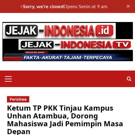
×
Sorry, we're closed
Opens Senin at 9 am
Skip
to
content
Primary
Menu
Peristiwa
Ketum TP PKK Tinjau Kampus
Unhan Atambua, Dorong
Mahasiswa Jadi Pemimpin Masa
Depan