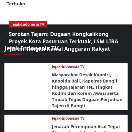
Terbuka
Jejak-Indonesia TV
Sorotan Tajam: Dugaan Kongkalikong
Proyek Kota Pasuruan Terkuak, LSM LIRA
Jejak-Indonesia TV
Turun Tangan Kawal Anggaran Rakyat
Jejak-Indonesia TV
Masyarakat Desak Kapolri,
Kapolda Bali, Kapolres Bangli
hingga Jajaran TNI Tingkat
Kodim dan Korem Awasi serta
Tindak Tegas Dugaan Perjudian
Tajen di Bangli
Jejak-Indonesia TV
Jenazah Perempuan Asal Tegal