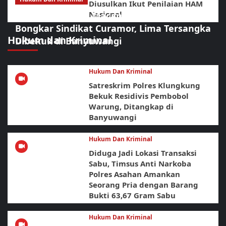
Diusulkan Ikut Penilaian HAM
Nasional
Sikat Habis! URC Macan Blambangan
Bongkar Sindikat Curamor, Lima Tersangka
Hukum dan Kriminal
Dibekuk di Banyuwangi
Hukum Dan Kriminal
Satreskrim Polres Klungkung
Bekuk Residivis Pembobol
Warung, Ditangkap di
Banyuwangi
Hukum Dan Kriminal
Diduga Jadi Lokasi Transaksi
Sabu, Timsus Anti Narkoba
Polres Asahan Amankan
Seorang Pria dengan Barang
Bukti 63,67 Gram Sabu
Hukum Dan Kriminal