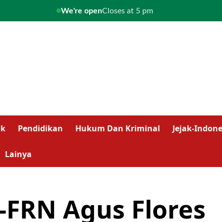
We're open
Closes at 5 pm
ik
Pendidikan
Hukum Dan Kriminal
Jejak-Indone
Lainya
FRN Agus Flores