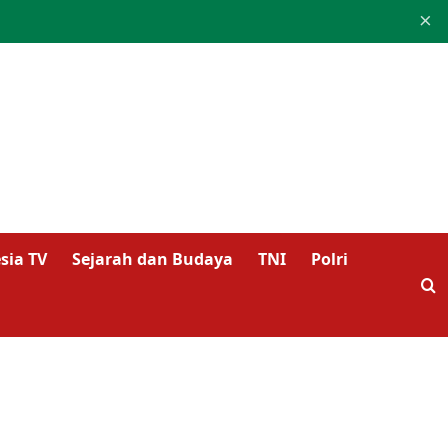
×
sia TV
Sejarah dan Budaya
TNI
Polri