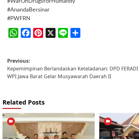
#WarOnDrugsForHumanity
#AnandaBersinar
#PWFRN
WhatsApp
Facebook
Pinterest
X
Line
Share
Post
Previous:
Kepemimpinan Berlandaskan Keteladanan: DPD FERADI
navigation
WPI Jawa Barat Gelar Musyawarah Daerah II
Related Posts