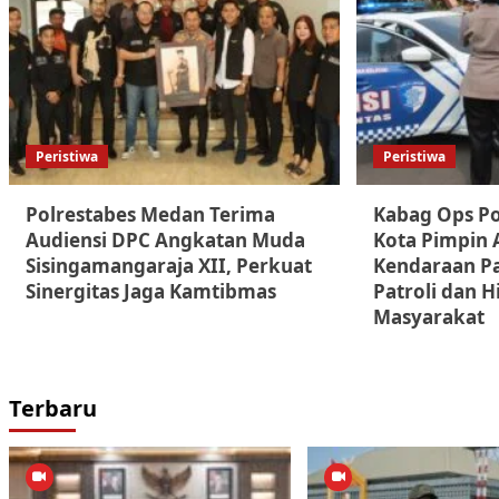
Peristiwa
Peristiwa
Polrestabes Medan Terima
Kabag Ops Po
Audiensi DPC Angkatan Muda
Kota Pimpin 
Sisingamangaraja XII, Perkuat
Kendaraan Pa
Sinergitas Jaga Kamtibmas
Patroli dan 
Masyarakat
Terbaru