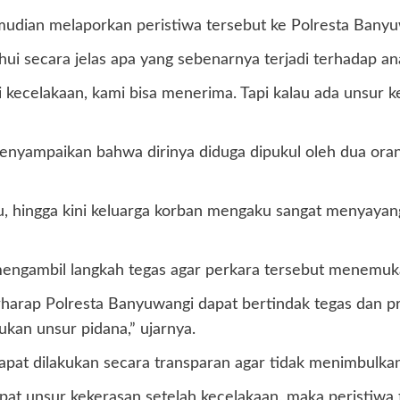
udian melaporkan peristiwa tersebut ke Polresta Banyu
i secara jelas apa yang sebenarnya terjadi terhadap an
kecelakaan, kami bisa menerima. Tapi kalau ada unsur k
ampaikan bahwa dirinya diduga dipukul oleh dua orang s
lu, hingga kini keluarga korban mengaku sangat menyayan
engambil langkah tegas agar perkara tersebut menemukan
rharap Polresta Banyuwangi dapat bertindak tegas dan 
kan unsur pidana,” ujarnya.
pat dilakukan secara transparan agar tidak menimbulkan
rdapat unsur kekerasan setelah kecelakaan, maka peristiw