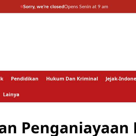
Sorry, we're closed
Opens Senin at 9 am
ik
Pendidikan
Hukum Dan Kriminal
Jejak-Indone
Lainya
aan Penganiayaan 