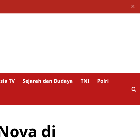
×
sia TV
Sejarah dan Budaya
TNI
Polri
Nova di