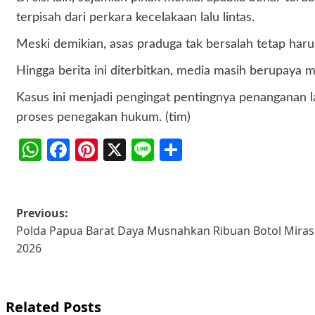
terpisah dari perkara kecelakaan lalu lintas.
Meski demikian, asas praduga tak bersalah tetap har
Hingga berita ini diterbitkan, media masih berupaya 
Kasus ini menjadi pengingat pentingnya penanganan l
proses penegakan hukum. (tim)
WhatsApp
Facebook
Pinterest
X
Line
Share
Post
Previous:
Polda Papua Barat Daya Musnahkan Ribuan Botol Miras H
navigation
2026
Related Posts