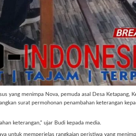
us yang menimpa Nova, pemuda asal Desa Ketapang, Ke
angkan surat permohonan penambahan keterangan kepada
an keterangan,” ujar Budi kepada media.
paya untuk memperjelas rangkaian peristiwa yang menimp