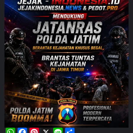
WhatsApp
Facebook
Pinterest
X
Line
Share