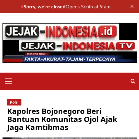
×
Sorry, we're closed
Opens Senin at 9 am
Skip
to
content
Primary
Menu
Polri
Kapolres Bojonegoro Beri
Bantuan Komunitas Ojol Ajak
Jaga Kamtibmas