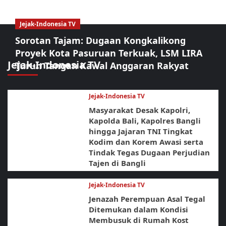
Jejak-Indonesia TV
Sorotan Tajam: Dugaan Kongkalikong
Proyek Kota Pasuruan Terkuak, LSM LIRA
Jejak-Indonesia TV
Turun Tangan Kawal Anggaran Rakyat
Jejak-Indonesia TV
Masyarakat Desak Kapolri,
Kapolda Bali, Kapolres Bangli
hingga Jajaran TNI Tingkat
Kodim dan Korem Awasi serta
Tindak Tegas Dugaan Perjudian
Tajen di Bangli
Jejak-Indonesia TV
Jenazah Perempuan Asal Tegal
Ditemukan dalam Kondisi
Membusuk di Rumah Kost