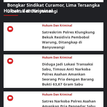
Bongkar Sindikat Curamor, Lima Tersangka
Hukum dan Kriminal
Dibekuk di Banyuwangi
Hukum Dan Kriminal
Satreskrim Polres Klungkung
Bekuk Residivis Pembobol
Warung, Ditangkap di
Banyuwangi
Hukum Dan Kriminal
Diduga Jadi Lokasi Transaksi
Sabu, Timsus Anti Narkoba
Polres Asahan Amankan
Seorang Pria dengan Barang
Bukti 63,67 Gram Sabu
Hukum Dan Kriminal
Satres Narkoba Polres Asahan
Amankan Pria Pengedar Sabu,