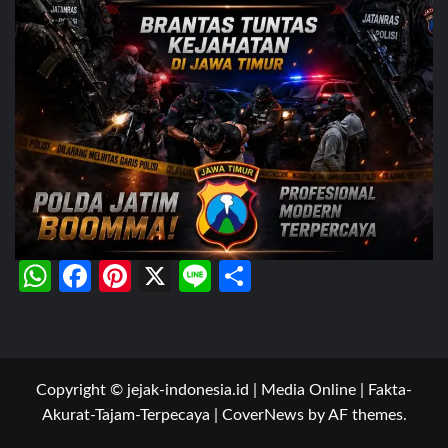
WhatsApp
Facebook
Pinterest
X
Line
Share
Copyright © jejak-indonesia.id | Media Online | Fakta-
Akurat-Tajam-Terpecaya
|
CoverNews
by AF themes.