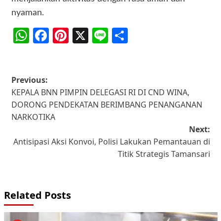
nyaman.
WhatsApp
Facebook
Pinterest
X
Line
Share
Post
Previous:
KEPALA BNN PIMPIN DELEGASI RI DI CND WINA,
navigation
DORONG PENDEKATAN BERIMBANG PENANGANAN
NARKOTIKA
Next:
Antisipasi Aksi Konvoi, Polisi Lakukan Pemantauan di
Titik Strategis Tamansari
Related Posts