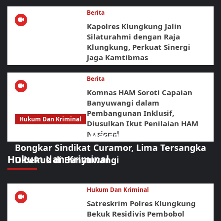
Berita
Kapolres Klungkung Jalin
Silaturahmi dengan Raja
Klungkung, Perkuat Sinergi
Jaga Kamtibmas
Berita
Komnas HAM Soroti Capaian
Banyuwangi dalam
Pembangunan Inklusif,
Hukum Dan Kriminal
Diusulkan Ikut Penilaian HAM
Nasional
Sikat Habis! URC Macan Blambangan
Bongkar Sindikat Curamor, Lima Tersangka
Hukum dan Kriminal
Dibekuk di Banyuwangi
Hukum Dan Kriminal
Satreskrim Polres Klungkung
Bekuk Residivis Pembobol