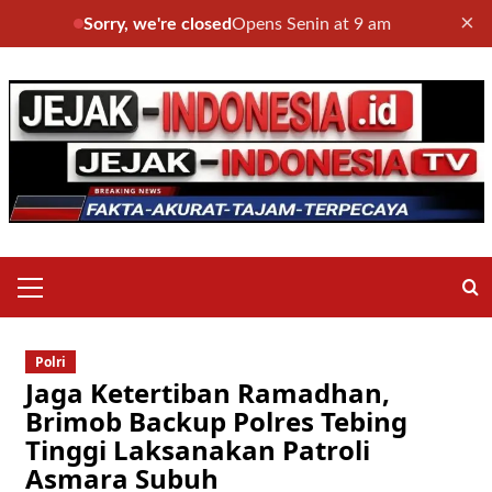
×
Sorry, we're closed
Opens Senin at 9 am
Skip
to
content
Primary
Menu
Polri
Jaga Ketertiban Ramadhan,
Brimob Backup Polres Tebing
Tinggi Laksanakan Patroli
Asmara Subuh