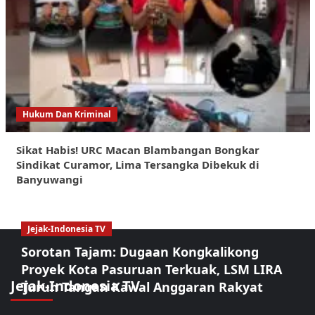
Hukum Dan Kriminal
Sikat Habis! URC Macan Blambangan Bongkar
Sindikat Curamor, Lima Tersangka Dibekuk di
Banyuwangi
Jejak-Indonesia TV
Sorotan Tajam: Dugaan Kongkalikong
Proyek Kota Pasuruan Terkuak, LSM LIRA
Jejak-Indonesia TV
Turun Tangan Kawal Anggaran Rakyat