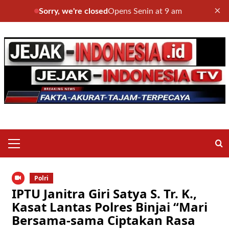
×
Sorry, we're closed
Opens Senin at 9 am
Skip
to
content
Primary
Menu
Polri
IPTU Janitra Giri Satya S. Tr. K.,
Kasat Lantas Polres Binjai “Mari
Bersama-sama Ciptakan Rasa