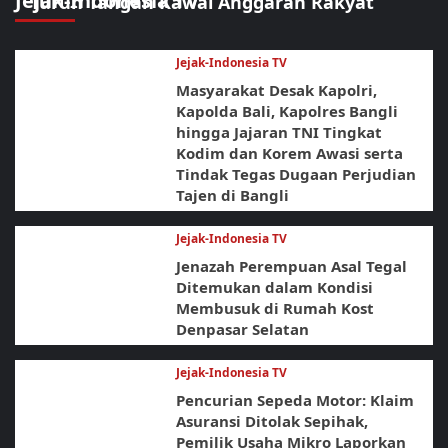
Jejak-Indonesia TV
Turun Tangan Kawal Anggaran Rakyat
Jejak-Indonesia TV
Masyarakat Desak Kapolri,
Kapolda Bali, Kapolres Bangli
hingga Jajaran TNI Tingkat
Kodim dan Korem Awasi serta
Tindak Tegas Dugaan Perjudian
Tajen di Bangli
Jejak-Indonesia TV
Jenazah Perempuan Asal Tegal
Ditemukan dalam Kondisi
Membusuk di Rumah Kost
Denpasar Selatan
Jejak-Indonesia TV
Pencurian Sepeda Motor: Klaim
Asuransi Ditolak Sepihak,
Pemilik Usaha Mikro Laporkan