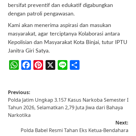
bersifat preventif dan edukatif digabungkan
dengan patroli pengawasan.
Kami akan menerima aspirasi dan masukan
masyarakat, agar terciptanya Kolaborasi antara
Kepolisian dan Masyarakat Kota Binjai, tutur IPTU
Janitra Giri Satya.
WhatsApp
Facebook
Pinterest
X
Line
Share
Post
Previous:
Polda Jatim Ungkap 3.157 Kasus Narkoba Semester I
navigation
Tahun 2026, Selamatkan 2,79 Juta Jiwa dari Bahaya
Narkotika
Next:
Polda Babel Resmi Tahan Eks Ketua-Bendahara