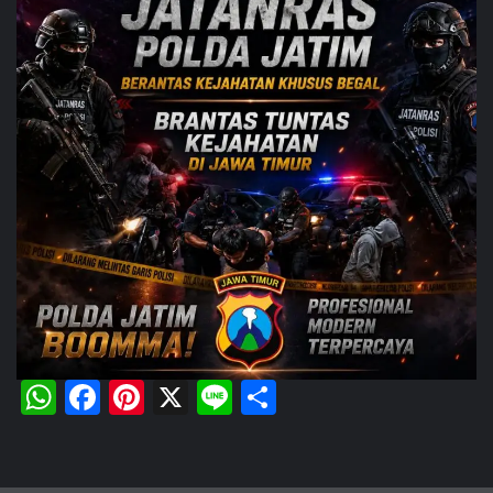
WhatsApp
Facebook
Pinterest
X
Line
Share