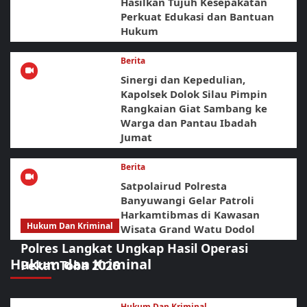
Hasilkan Tujuh Kesepakatan
Perkuat Edukasi dan Bantuan
Hukum
Berita
Sinergi dan Kepedulian,
Kapolsek Dolok Silau Pimpin
Rangkaian Giat Sambang ke
Warga dan Pantau Ibadah
Jumat
Berita
Satpolairud Polresta
Banyuwangi Gelar Patroli
Harkamtibmas di Kawasan
Hukum Dan Kriminal
Wisata Grand Watu Dodol
Polres Langkat Ungkap Hasil Operasi
Hukum dan Kriminal
Pekat Toba 2026
Hukum Dan Kriminal