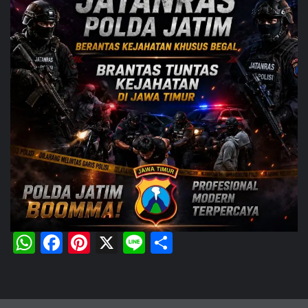
WhatsApp
Facebook
Pinterest
X
Line
Share