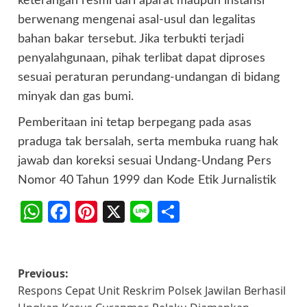
keterangan resmi dari aparat maupun instansi
berwenang mengenai asal-usul dan legalitas
bahan bakar tersebut. Jika terbukti terjadi
penyalahgunaan, pihak terlibat dapat diproses
sesuai peraturan perundang-undangan di bidang
minyak dan gas bumi.
Pemberitaan ini tetap berpegang pada asas
praduga tak bersalah, serta membuka ruang hak
jawab dan koreksi sesuai Undang-Undang Pers
Nomor 40 Tahun 1999 dan Kode Etik Jurnalistik
WhatsApp
Facebook
Pinterest
X
Line
Share
Post
Previous:
Respons Cepat Unit Reskrim Polsek Jawilan Berhasil
navigation