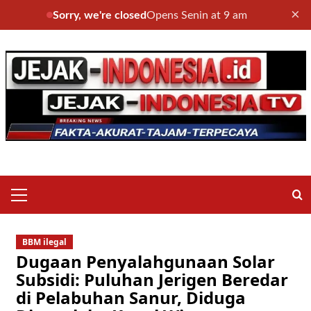
×
Sorry, we're closed
Opens Senin at 9 am
Skip
to
content
Primary
Menu
BBM ilegal
Dugaan Penyalahgunaan Solar
Subsidi: Puluhan Jerigen Beredar
di Pelabuhan Sanur, Diduga