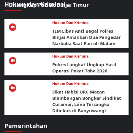
Hukum dan Kriminal
Ditangkap Polsek Binjai Timur
Hukum Dan Kriminal
TIM Libas Anti Begal Polres
Binjai Amankan Dua Pengedar
Narkoba Saat Patroli Malam
Hukum Dan Kriminal
Polres Langkat Ungkap Hasil
Operasi Pekat Toba 2026
Hukum Dan Kriminal
Sikat Habis! URC Macan
Blambangan Bongkar Sindikat
Curamor, Lima Tersangka
Dibekuk di Banyuwangi
Pemerintahan