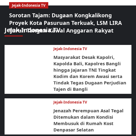
Jejak-Indonesia TV
Sorotan Tajam: Dugaan Kongkalikong
Proyek Kota Pasuruan Terkuak, LSM LIRA
Jejak-Indonesia TV
Turun Tangan Kawal Anggaran Rakyat
Jejak-Indonesia TV
Masyarakat Desak Kapolri,
Kapolda Bali, Kapolres Bangli
hingga Jajaran TNI Tingkat
Kodim dan Korem Awasi serta
Tindak Tegas Dugaan Perjudian
Tajen di Bangli
Jejak-Indonesia TV
Jenazah Perempuan Asal Tegal
Ditemukan dalam Kondisi
Membusuk di Rumah Kost
Denpasar Selatan