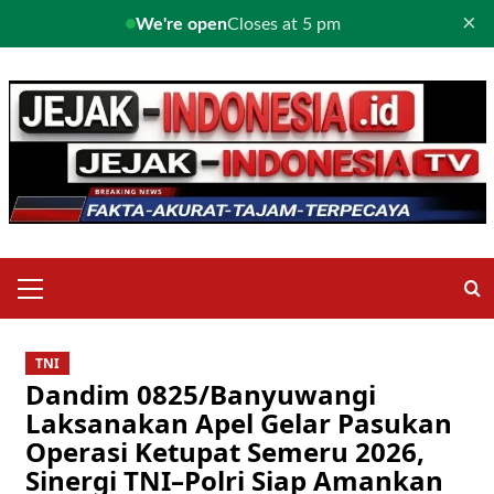
×
We're open
Closes at 5 pm
Skip
to
content
Primary
Menu
TNI
Dandim 0825/Banyuwangi
Laksanakan Apel Gelar Pasukan
Operasi Ketupat Semeru 2026,
Sinergi TNI–Polri Siap Amankan