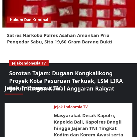
Hukum Dan Kriminal
Satres Narkoba Polres Asahan Amankan Pria
Pengedar Sabu, Sita 19,60 Gram Barang Bukti
Jejak-Indonesia TV
Sorotan Tajam: Dugaan Kongkalikong
Proyek Kota Pasuruan Terkuak, LSM LIRA
Jejak-Indonesia TV
Turun Tangan Kawal Anggaran Rakyat
Jejak-Indonesia TV
Masyarakat Desak Kapolri,
Kapolda Bali, Kapolres Bangli
hingga Jajaran TNI Tingkat
Kodim dan Korem Awasi serta