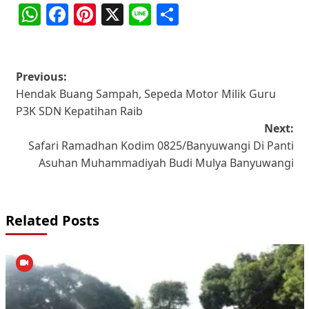
WhatsApp
Facebook
Pinterest
X
Line
Share
Post
Previous:
Hendak Buang Sampah, Sepeda Motor Milik Guru
navigation
P3K SDN Kepatihan Raib
Next:
Safari Ramadhan Kodim 0825/Banyuwangi Di Panti
Asuhan Muhammadiyah Budi Mulya Banyuwangi
Related Posts