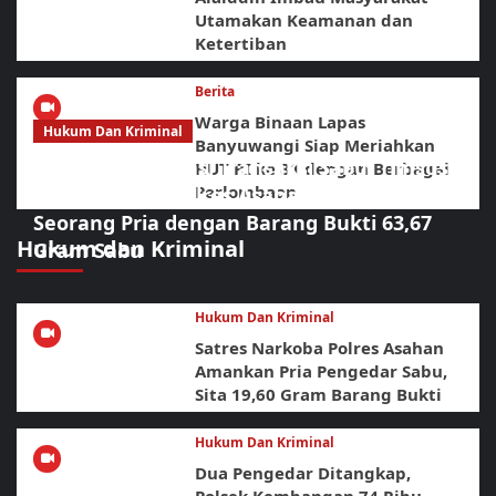
Utamakan Keamanan dan
Ketertiban
Berita
Warga Binaan Lapas
Hukum Dan Kriminal
Banyuwangi Siap Meriahkan
Diduga Jadi Lokasi Transaksi Sabu, Timsus
HUT RI ke 81 dengan Berbagai
Perlombaan
Anti Narkoba Polres Asahan Amankan
Seorang Pria dengan Barang Bukti 63,67
Hukum dan Kriminal
Gram Sabu
Hukum Dan Kriminal
Satres Narkoba Polres Asahan
Amankan Pria Pengedar Sabu,
Sita 19,60 Gram Barang Bukti
Hukum Dan Kriminal
Dua Pengedar Ditangkap,
Polsek Kembangan 74 Ribu