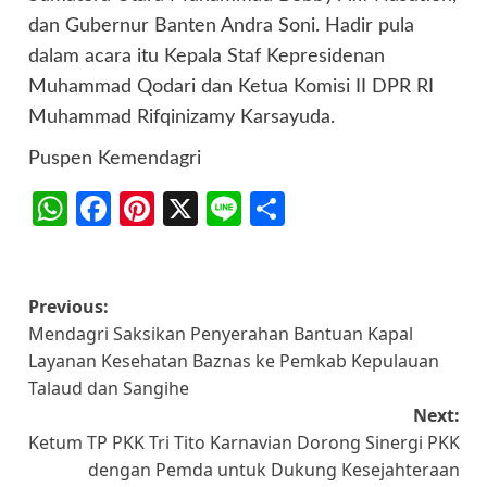
dan Gubernur Banten Andra Soni. Hadir pula
dalam acara itu Kepala Staf Kepresidenan
Muhammad Qodari dan Ketua Komisi II DPR RI
Muhammad Rifqinizamy Karsayuda.
Puspen Kemendagri
WhatsApp
Facebook
Pinterest
X
Line
Share
Post
Previous:
Mendagri Saksikan Penyerahan Bantuan Kapal
navigation
Layanan Kesehatan Baznas ke Pemkab Kepulauan
Talaud dan Sangihe
Next:
Ketum TP PKK Tri Tito Karnavian Dorong Sinergi PKK
dengan Pemda untuk Dukung Kesejahteraan