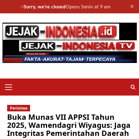
×
Sorry, we're closed
Opens Senin at 9 am
Skip
to
content
Primary
Menu
Peristiwa
Buka Munas VII APPSI Tahun
2025, Wamendagri Wiyagus: Jaga
Integritas Pemerintahan Daerah