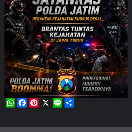
WhatsApp
Facebook
Pinterest
X
Line
Share