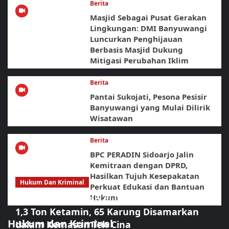
Berita
Masjid Sebagai Pusat Gerakan
Lingkungan: DMI Banyuwangi
Luncurkan Penghijauan
Berbasis Masjid Dukung
Mitigasi Perubahan Iklim
Berita
Pantai Sukojati, Pesona Pesisir
Banyuwangi yang Mulai Dilirik
Wisatawan
Berita
BPC PERADIN Sidoarjo Jalin
Kemitraan dengan DPRD,
Hasilkan Tujuh Kesepakatan
Hukum Dan Kriminal
Perkuat Edukasi dan Bantuan
Hukum
Operasi Gabungan di Laut Bintan Bongkar
1,3 Ton Ketamin, 65 Karung Disamarkan
Hukum dan Kriminal
dalam Kemasan Teh Cina