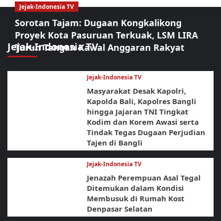
Jejak-Indonesia TV
Sorotan Tajam: Dugaan Kongkalikong
Proyek Kota Pasuruan Terkuak, LSM LIRA
Jejak-Indonesia TV
Turun Tangan Kawal Anggaran Rakyat
Jejak-Indonesia TV
Masyarakat Desak Kapolri,
Kapolda Bali, Kapolres Bangli
hingga Jajaran TNI Tingkat
Kodim dan Korem Awasi serta
Tindak Tegas Dugaan Perjudian
Tajen di Bangli
Jejak-Indonesia TV
Jenazah Perempuan Asal Tegal
Ditemukan dalam Kondisi
Membusuk di Rumah Kost
Denpasar Selatan