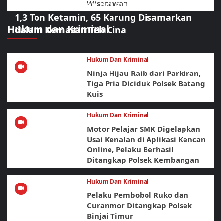
Wisatawan
Operasi Gabungan di Laut Bintan Bongkar
1,3 Ton Ketamin, 65 Karung Disamarkan
Hukum dan Kriminal
dalam Kemasan Teh Cina
Hukum Dan Kriminal
Ninja Hijau Raib dari Parkiran,
Tiga Pria Diciduk Polsek Batang
Kuis
Hukum Dan Kriminal
Motor Pelajar SMK Digelapkan
Usai Kenalan di Aplikasi Kencan
Online, Pelaku Berhasil
Ditangkap Polsek Kembangan
Hukum Dan Kriminal
Pelaku Pembobol Ruko dan
Curanmor Ditangkap Polsek
Binjai Timur