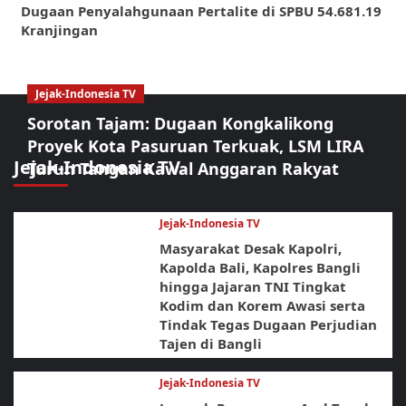
Dugaan Penyalahgunaan Pertalite di SPBU 54.681.19
Kranjingan
Jejak-Indonesia TV
Sorotan Tajam: Dugaan Kongkalikong
Proyek Kota Pasuruan Terkuak, LSM LIRA
Jejak-Indonesia TV
Turun Tangan Kawal Anggaran Rakyat
Jejak-Indonesia TV
Masyarakat Desak Kapolri,
Kapolda Bali, Kapolres Bangli
hingga Jajaran TNI Tingkat
Kodim dan Korem Awasi serta
Tindak Tegas Dugaan Perjudian
Tajen di Bangli
Jejak-Indonesia TV