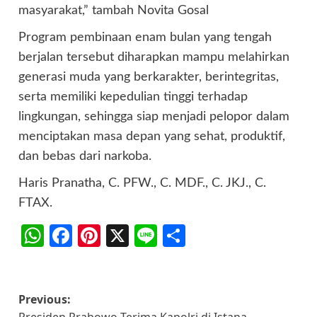
masyarakat,” tambah Novita Gosal
Program pembinaan enam bulan yang tengah
berjalan tersebut diharapkan mampu melahirkan
generasi muda yang berkarakter, berintegritas,
serta memiliki kepedulian tinggi terhadap
lingkungan, sehingga siap menjadi pelopor dalam
menciptakan masa depan yang sehat, produktif,
dan bebas dari narkoba.
Haris Pranatha, C. PFW., C. MDF., C. JKJ., C.
FTAX.
WhatsApp
Facebook
Pinterest
X
Line
Share
Post
Previous: