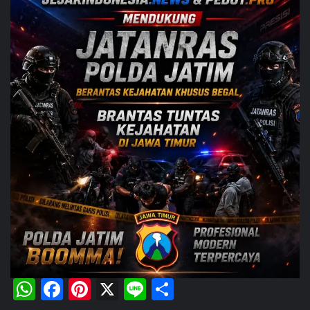
WhatsApp
Facebook
Pinterest
X
Line
Share