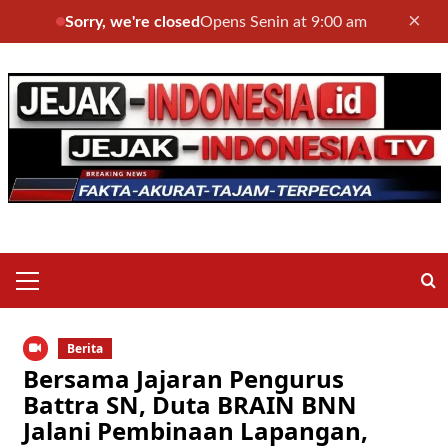
×
Sorry, we're closed
Opens Senin at 9:00 am
Skip
to
content
Primary
Menu
Berita
Bersama Jajaran Pengurus
Battra SN, Duta BRAIN BNN
Jalani Pembinaan Lapangan,