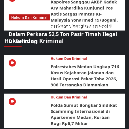
Kapolres Sanggau AKBP Kadek
Ary Mahardika Kunjungi Pos
Kotis Satgas Pamtas RI-
Hukum Dan Kriminal
Malaysia Yonarmed 19/Bogani,
Perkuat Sinergitas TNI-Polri
Polda Babel Resmi Tetapkan 4 Tersangka
Dalam Perkara 52,5 Ton Pasir Timah Ilegal
Hukum dan Kriminal
Di Belitung
Hukum Dan Kriminal
Polrestabes Medan Ungkap 716
Kasus Kejahatan Jalanan dan
Hasil Operasi Pekat Toba 2026,
906 Tersangka Diamankan
Hukum Dan Kriminal
Polda Sumut Bongkar Sindikat
Scamming Internasional di
Apartemen Medan, Korban
Rugi Rp6,7 Miliar