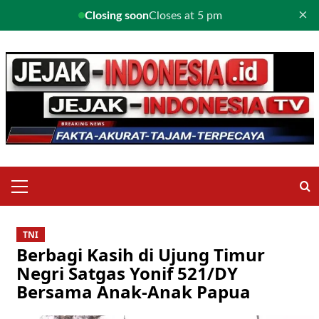
×
Closing soon
Closes at 5 pm
Skip
to
content
Primary
Menu
TNI
Berbagi Kasih di Ujung Timur
Negri Satgas Yonif 521/DY
Bersama Anak-Anak Papua