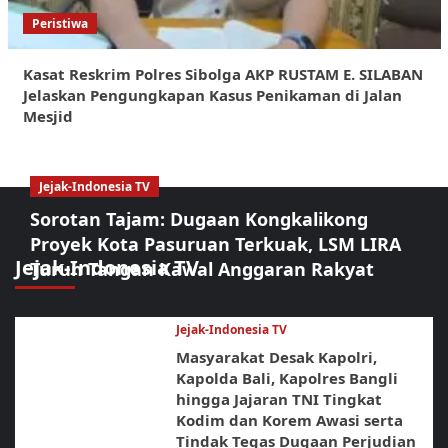
Peristiwa
Kasat Reskrim Polres Sibolga AKP RUSTAM E. SILABAN
Jelaskan Pengungkapan Kasus Penikaman di Jalan
Mesjid
Jejak-Indonesia TV
Sorotan Tajam: Dugaan Kongkalikong
Proyek Kota Pasuruan Terkuak, LSM LIRA
Jejak-Indonesia TV
Turun Tangan Kawal Anggaran Rakyat
Jejak-Indonesia TV
Masyarakat Desak Kapolri,
Kapolda Bali, Kapolres Bangli
hingga Jajaran TNI Tingkat
Kodim dan Korem Awasi serta
Tindak Tegas Dugaan Perjudian