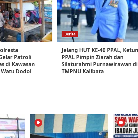
Berita
olresta
Jelang HUT KE-40 PPAL, Ketu
elar Patroli
PPAL Pimpin Ziarah dan
s di Kawasan
Silaturahmi Purnawirawan di
 Watu Dodol
TMPNU Kalibata