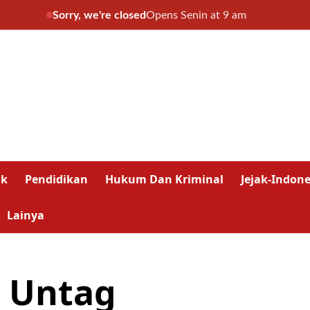
Sorry, we're closed
Opens Senin at 9 am
ik
Pendidikan
Hukum Dan Kriminal
Jejak-Indone
Lainya
 Untag