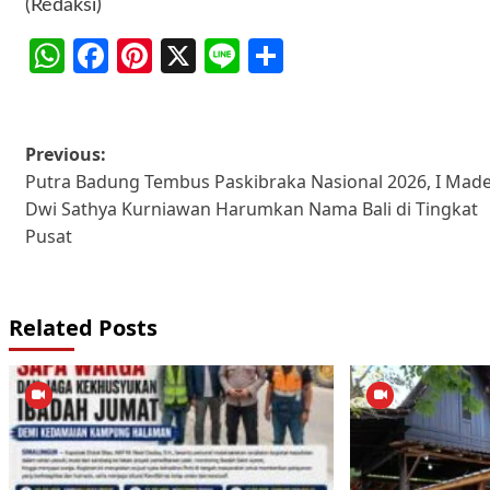
(Redaksi)
WhatsApp
Facebook
Pinterest
X
Line
Share
Post
Previous:
Putra Badung Tembus Paskibraka Nasional 2026, I Mad
navigation
Dwi Sathya Kurniawan Harumkan Nama Bali di Tingkat
Pusat
Related Posts