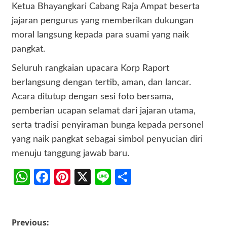
Ketua Bhayangkari Cabang Raja Ampat beserta
jajaran pengurus yang memberikan dukungan
moral langsung kepada para suami yang naik
pangkat.
Seluruh rangkaian upacara Korp Raport
berlangsung dengan tertib, aman, dan lancar.
Acara ditutup dengan sesi foto bersama,
pemberian ucapan selamat dari jajaran utama,
serta tradisi penyiraman bunga kepada personel
yang naik pangkat sebagai simbol penyucian diri
menuju tanggung jawab baru.
WhatsApp
Facebook
Pinterest
X
Line
Share
Post
Previous: