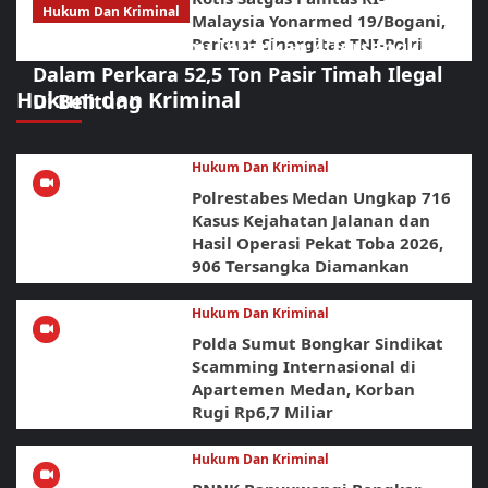
Hukum Dan Kriminal
Malaysia Yonarmed 19/Bogani,
Perkuat Sinergitas TNI-Polri
Polda Babel Resmi Tetapkan 4 Tersangka
Dalam Perkara 52,5 Ton Pasir Timah Ilegal
Hukum dan Kriminal
Di Belitung
Hukum Dan Kriminal
Polrestabes Medan Ungkap 716
Kasus Kejahatan Jalanan dan
Hasil Operasi Pekat Toba 2026,
906 Tersangka Diamankan
Hukum Dan Kriminal
Polda Sumut Bongkar Sindikat
Scamming Internasional di
Apartemen Medan, Korban
Rugi Rp6,7 Miliar
Hukum Dan Kriminal