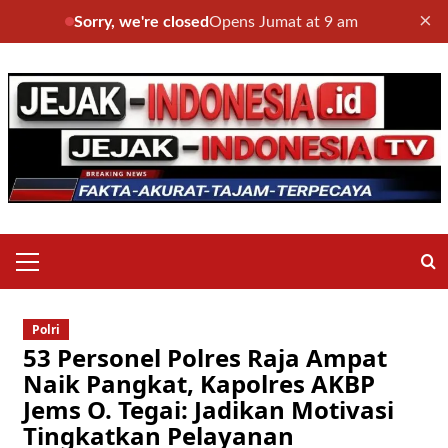
×
Sorry, we're closed
Opens Jumat at 9 am
Skip
to
content
Primary
Menu
Polri
53 Personel Polres Raja Ampat
Naik Pangkat, Kapolres AKBP
Jems O. Tegai: Jadikan Motivasi
Tingkatkan Pelayanan