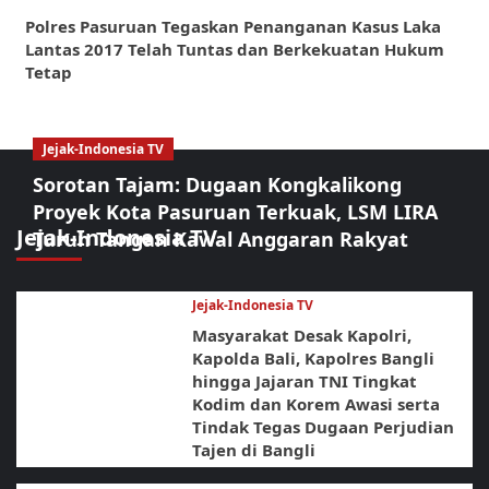
Polres Pasuruan Tegaskan Penanganan Kasus Laka
Lantas 2017 Telah Tuntas dan Berkekuatan Hukum
Tetap
Jejak-Indonesia TV
Sorotan Tajam: Dugaan Kongkalikong
Proyek Kota Pasuruan Terkuak, LSM LIRA
Jejak-Indonesia TV
Turun Tangan Kawal Anggaran Rakyat
Jejak-Indonesia TV
Masyarakat Desak Kapolri,
Kapolda Bali, Kapolres Bangli
hingga Jajaran TNI Tingkat
Kodim dan Korem Awasi serta
Tindak Tegas Dugaan Perjudian
Tajen di Bangli