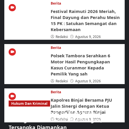
Berita
Festival Raimuti 2026 Meriah,
Final Dayung dan Perahu Mesin
15 PK : Satukan Semangat dan
Kebersamaan
Redaksi
Agustus 9, 2026
Berita
Polsek Tambora Serahkan 6
Motor Hasil Pengungkapan
Kasus Curanmor Kepada
Pemilik Yang sah
Redaksi
Agustus 9, 2026
Berita
Kapolres Binjai Bersama PJU
Hukum Dan Kriminal
Jalin Sinergi dengan Ketua
Pengadilan Agama Binjai
Jaringan Curanmor via Marketplace
Dibongkar URC Macan Blambangan, Lima
Redaksi
Agustus 8, 2026
Tersangka Diamankan