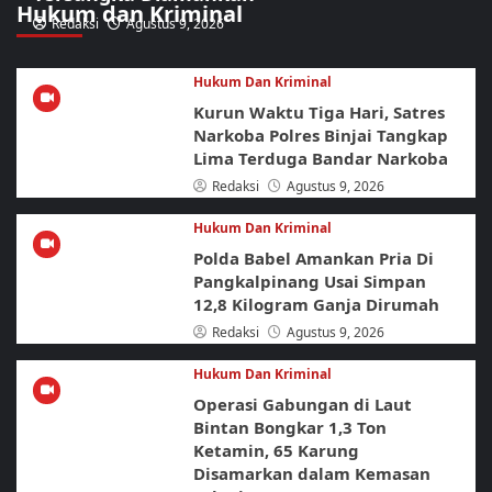
Hukum dan Kriminal
Redaksi
Agustus 9, 2026
Hukum Dan Kriminal
Kurun Waktu Tiga Hari, Satres
Narkoba Polres Binjai Tangkap
Lima Terduga Bandar Narkoba
Redaksi
Agustus 9, 2026
Hukum Dan Kriminal
Polda Babel Amankan Pria Di
Pangkalpinang Usai Simpan
12,8 Kilogram Ganja Dirumah
Redaksi
Agustus 9, 2026
Hukum Dan Kriminal
Operasi Gabungan di Laut
Bintan Bongkar 1,3 Ton
Ketamin, 65 Karung
Disamarkan dalam Kemasan