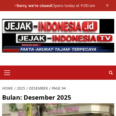
×
Sorry, we're closed
Opens today at 9:00 am
Skip
to
content
Primary
Menu
HOME
2025
DESEMBER
PAGE 94
Bulan:
Desember 2025