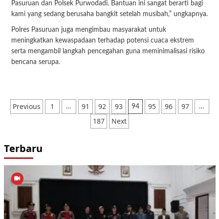
Pasuruan dan Polsek Purwodadi. Bantuan ini sangat berarti bagi
kami yang sedang berusaha bangkit setelah musibah,” ungkapnya.
Polres Pasuruan juga mengimbau masyarakat untuk
meningkatkan kewaspadaan terhadap potensi cuaca ekstrem
serta mengambil langkah pencegahan guna meminimalisasi risiko
bencana serupa.
Paginasi
Previous
1
91
92
93
95
96
97
…
94
…
pos
187
Next
Terbaru