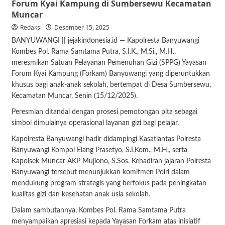
Forum Kyai Kampung di Sumbersewu Kecamatan
Muncar
Redaksi
Desember 15, 2025
BANYUWANGI || jejakindonesia.id — Kapolresta Banyuwangi
Kombes Pol. Rama Samtama Putra, S.I.K., M.Si., M.H.,
meresmikan Satuan Pelayanan Pemenuhan Gizi (SPPG) Yayasan
Forum Kyai Kampung (Forkam) Banyuwangi yang diperuntukkan
khusus bagi anak-anak sekolah, bertempat di Desa Sumbersewu,
Kecamatan Muncar, Senin (15/12/2025).
Peresmian ditandai dengan prosesi pemotongan pita sebagai
simbol dimulainya operasional layanan gizi bagi pelajar.
Kapolresta Banyuwangi hadir didampingi Kasatlantas Polresta
Banyuwangi Kompol Elang Prasetyo, S.I.Kom., M.H., serta
Kapolsek Muncar AKP Mujiono, S.Sos. Kehadiran jajaran Polresta
Banyuwangi tersebut menunjukkan komitmen Polri dalam
mendukung program strategis yang berfokus pada peningkatan
kualitas gizi dan kesehatan anak usia sekolah.
Dalam sambutannya, Kombes Pol. Rama Samtama Putra
menyampaikan apresiasi kepada Yayasan Forkam atas inisiatif