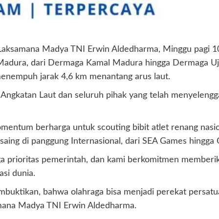
aksamana Madya TNI Erwin Aldedharma, Minggu pagi 10
t Madura, dari Dermaga Kamal Madura hingga Dermaga Uj
menempuh jarak 4,6 km menantang arus laut.
 Angkatan Laut dan seluruh pihak yang telah menyelenggar
omentum berharga untuk scouting bibit atlet renang nasio
rsaing di panggung Internasional, dari SEA Games hingga 
ga prioritas pemerintah, dan kami berkomitmen memberi
si dunia.
mbuktikan, bahwa olahraga bisa menjadi perekat persat
amana Madya TNI Erwin Aldedharma.