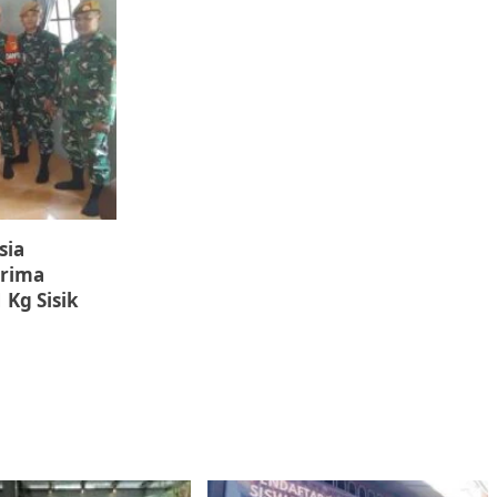
sia
erima
 Kg Sisik