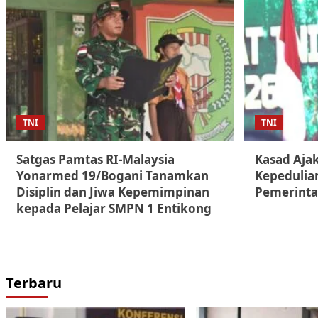
TNI
TNI
Satgas Pamtas RI-Malaysia
Kasad Aja
Yonarmed 19/Bogani Tanamkan
Kepedulia
Disiplin dan Jiwa Kepemimpinan
Pemerint
kepada Pelajar SMPN 1 Entikong
Terbaru