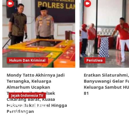
Hukum Dan Kriminal
Peristiwa
Mondy Tatto Akhirnya Jadi
Eratkan Silaturahmi
Tersangka, Keluarga
Banyuwangi Gelar F
Almarhum Ucapkan
Keluarga Sambut HUT
Terimakasih Ke Polsek
81
Jejak-Indonesia TV
Cikarang Barat, Kuasa
Sorotan Tajam:
Hukum Bakal Kawal Hingga
Persidangan
Dugaan
Kongkalikong
Proyek Kota