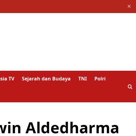
×
sia TV
Sejarah dan Budaya
TNI
Polri
win Aldedharma