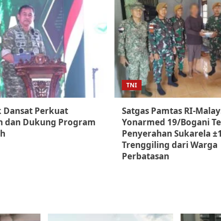
TNI
k Dansat Perkuat
Satgas Pamtas RI-Malay
n dan Dukung Program
Yonarmed 19/Bogani T
ah
Penyerahan Sukarela ±1
Trenggiling dari Warga
Perbatasan