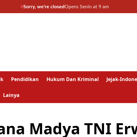
Sorry, we're closed
Opens Senin at 9 am
ik
Pendidikan
Hukum Dan Kriminal
Jejak-Indone
Lainya
ana Madya TNI Er