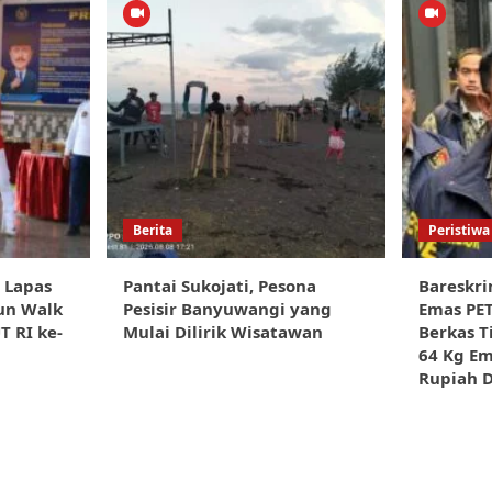
Berita
Peristiwa
, Lapas
Pantai Sukojati, Pesona
Bareskri
un Walk
Pesisir Banyuwangi yang
Emas PET
 RI ke-
Mulai Dilirik Wisatawan
Berkas T
64 Kg Em
Rupiah D