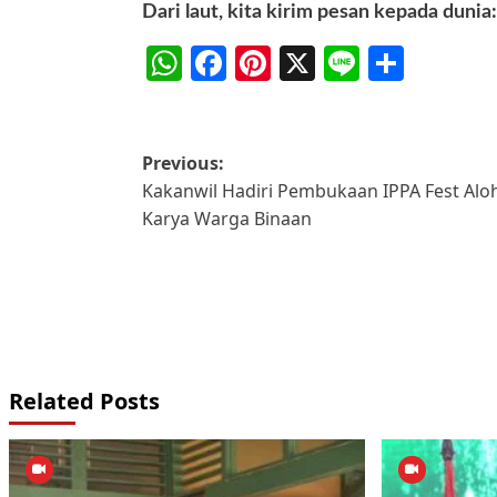
Dari laut, kita kirim pesan kepada dunia:
WhatsApp
Facebook
Pinterest
X
Line
Share
Post
Previous:
Kakanwil Hadiri Pembukaan IPPA Fest Al
navigation
Karya Warga Binaan
Related Posts